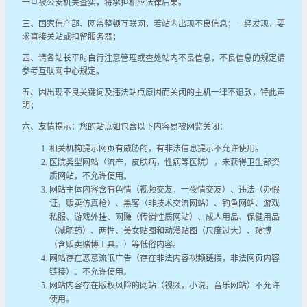
一旦被公安机关查实，将承担相应法律后果。
三、国家信产部、网监整顿互联网，若站内出现不良信息；一经发现，要
求直接关站或扣留服务器；
四、请各站长平时自行注意管理或查处站内不良信息，不良信息的规定请
参考互联网中心规定。
五、因出现不良关键词及违法站点原因而关闭的主机一律不退款，特此声
明；
六、友情提示：您的站点如包含以下内容易被网监关闭：
相关机构提示网页有威胁的，有非法信息提示不允许使用。
医院类型网站（流产，皮肤病，性病等医院），未获得卫生部资
质网站，不允许使用。
网站主体内容含有色情（视频交友，一夜情交友）、违法（办假
证，贩卖仿真枪）、黑客（非技术交流网站）、钓鱼网站、游戏
私服、游戏外挂、网赚（传销性质网站）、成人用品、保健用品
（减肥药）、两性、美女贴图和动漫贴图（尺度过大）、赌博
（含贩卖赌博工具。）等低俗内容。
网站存在恶意流氓广告（存在非法内容视频链接，非法网页内容
链接）。不允许使用。
网站内容存在版权风险的网站（视频，小说，音乐网站）不允许
使用。