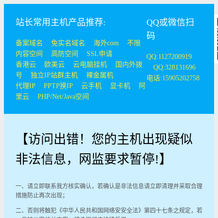
站长常用主机产品推荐:
QQ或微信扫
码
备案域名
免实名域名
海外com
不限
内容空间
高防空间
SSL申请
QQ:1127200919
香港云
欧美云
云电脑挂机
国内外拨
QQ:328131696
号
独立IP站群主机
裸金属机
电话:15905202758
代理IP
PPTP换IP
云手机
显卡机
阿
里云
PHP/Net/Java空间
【访问出错！您的主机出现疑似
非法信息，网监要求暂停!】
一、请立即联系我方核实确认，若确认是非法信息请立即清理并采取合理
措施防止再次出现；
二、否则将触犯《中华人民共和国网络安安全法》第四十七条之规定，若